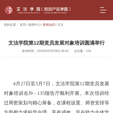
您的位置：
首页
>
新闻中心
>
新闻动态
> 正文
文法学院第12期党员发展对象培训圆满举行
发布时间：2025年05月09日 08:42
点击量：
154
4月27日至5月7日，文法学院第
12
期党员发展
对象培训在
J9 - 135报告厅顺利开展。本次培训经
过周密策划与精心筹备，在课程设置、师资安排等
方面都力求科学合理、富有成效，旨在助力全体学