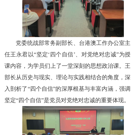
党委统战部常务副部长、台港澳工作办公室主
任王永君以
“坚定‘四个自信’、对党绝对忠诚”为授
课内容，为学员们上了一堂深刻的思想政治课。王
部长从历史与现实、理论与实践相结合的角度，深
入剖析了“四个自信”的深厚根基与丰富内涵，强调
坚定“四个自信”是党员对党绝对忠诚的重要体现。