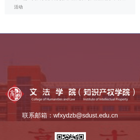
活动
乡村振兴学院
全国法律硕士教指委
中外语言交流合作中心
全国公共管理硕士教指委
全国哲学社会科学工作办公室
联系邮箱：wfxydzb@sdust.edu.cn