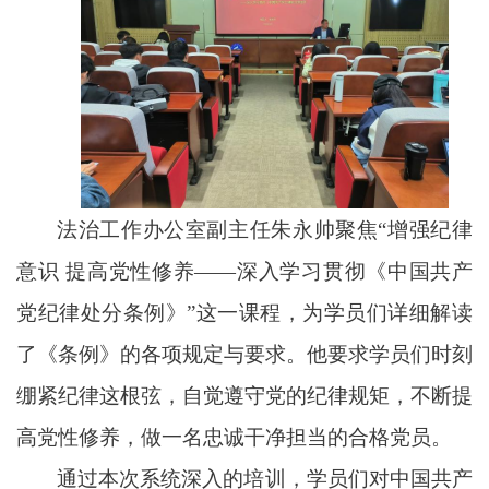
法治工作办公室副主任朱永帅聚焦
“增强纪律
意识 提高党性修养
——
深入学习贯彻《中国共产
党纪律处分条例》
”这一课程，为学员们详细解读
了《条例》的各项规定与要求。他要求学员们时刻
绷紧纪律这根弦，自觉遵守党的纪律规矩，不断提
高党性修养，做一名忠诚干净担当的合格党员。
通过本次系统深入的培训，学员们对中国共产