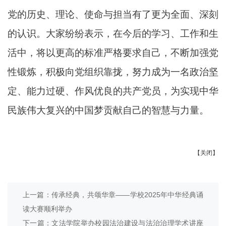
党的历史、理论、使命与担当有了更为全面、深刻
的认识。大家纷纷表示，在今后的学习、工作和生
活中，将以更高的标准严格要求自己，不断加强党
性锻炼，积极向党组织靠拢，努力成为一名政治坚
定、能力过硬、作风优良的共产党员，为实现中华
民族伟大复兴的中国梦贡献自己的智慧与力量。
【关闭】
上一篇：传承经典，共颂华章——学校2025年中华经典诵
读大赛顺利举办
下一篇：文法学院举办校园法治建设与法治治理学术讲座