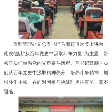
后勤管理处党总支书记马海超再次登上讲台，
此次他以
“从百年党史中汲取斗争力量”为主题，带
领学员们重温党的光辉奋斗历程。马书记鼓励学员
们从百年党史中汲取精神养分，培养斗争精神，增
强斗争本领，在面对困难与挑战时勇往直前、毫不
退缩。