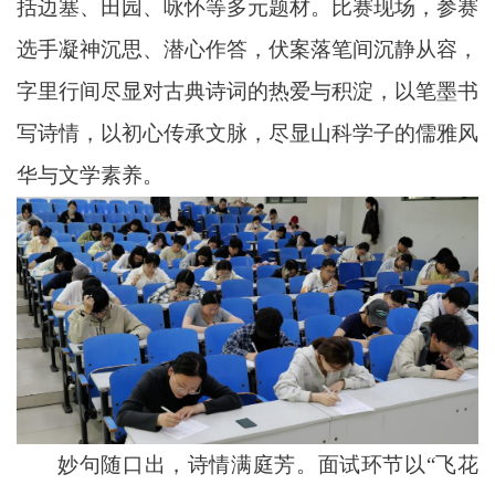
括边塞、田园、咏怀等多元题材。比赛现场，参赛
选手凝神沉思、潜心作答，伏案落笔间沉静从容，
字里行间尽显对古典诗词的热爱与积淀，以笔墨书
写诗情，以初心传承文脉，尽显山科学子的儒雅风
华与文学素养。
妙句随口出，诗情满庭芳。面试环节以
“飞花