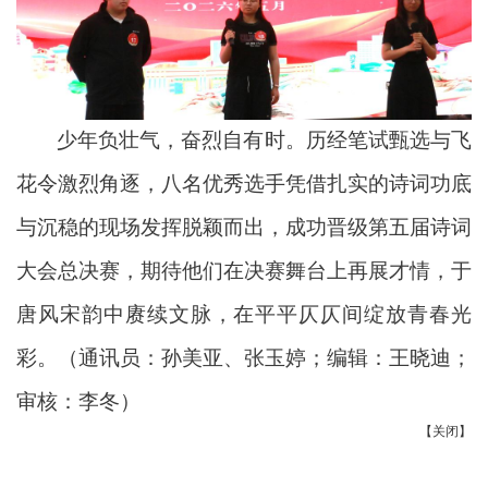
少年负壮气，奋烈自有时。历经笔试甄选与飞
花令激烈角逐，八名优秀选手凭借扎实的诗词功底
与沉稳的现场发挥脱颖而出，成功晋级第五届诗词
大会
总
决赛
，
期待他们在决赛舞台上再展才情，于
唐风宋韵中赓续文脉，在平平仄仄间绽放青春光
彩。
（通讯员：孙美亚、张玉婷；编辑：王晓迪；
审核：李冬）
【关闭】