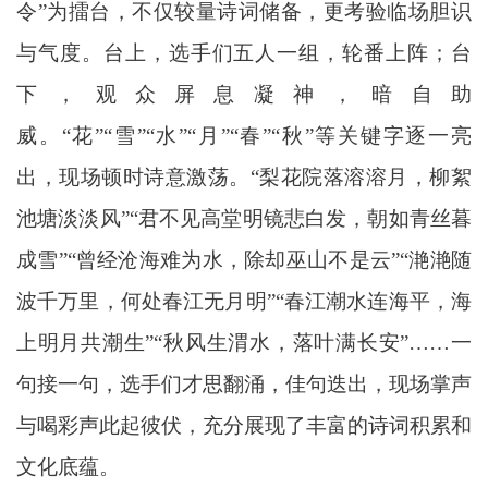
令”为擂台，不仅较量诗词储备，更考验临场胆识
与气度。台上，选手们五人一组，轮番上阵；台
下，观众屏息凝神，暗自助
威。“花”“雪”“水”“月”“春”“秋”等关键字逐一亮
出，现场顿时诗意激荡。“梨花院落溶溶月，柳絮
池塘淡淡风”“君不见高堂明镜悲白发，朝如青丝暮
成雪”“曾经沧海难为水，除却巫山不是云”“滟滟随
波千万里，何处春江无月明”“春江潮水连海平，海
上明月共潮生”“秋风生渭水，落叶满长安”……一
句接一句，选手们才思翻涌，佳句迭出，现场掌声
与喝彩声此起彼伏，充分展现了丰富的诗词积累和
文化底蕴。