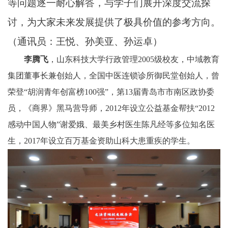
等问题逐一耐心解答，与学子们展开深度交流探
讨，为大家未来发展提供了极具价值的参考方向。
（
通讯员：王悦、孙美亚、孙运卓
）
李腾飞
，
山东
科技大学
行政管理
2
005级
校友，
中域教育
集团董事长兼创始人
，
全国中医连
锁诊所御民堂创始人
，
曾
荣登
“胡润青年创富榜100强”
，
第
13届青岛市市南区政协委
员
，
《商界》黑马营导师
，
2012年设立公益基金帮扶“2012
感动中国人物”谢爱娥、最美乡村医生陈凡经等多位知名医
生，2017年设立百万基金资助山科大患重疾的学生。