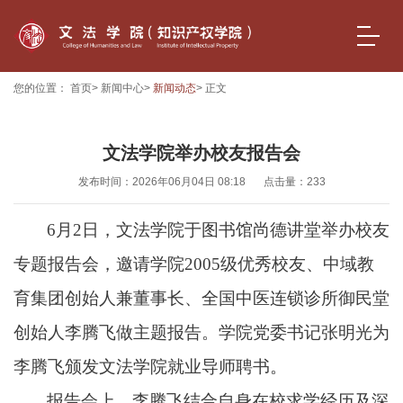
您的位置：
首页
>
新闻中心
>
新闻动态
> 正文
文法学院举办校友报告会
发布时间：2026年06月04日 08:18
点击量：
233
6月2日，文法学院于图书馆尚德讲堂举办
校友
专题报告会
，
邀
请
学院
2005级优秀校友、中域教
育集团创始人兼董事长、全国中医连锁诊所御民堂
创始人李腾飞
做
主题
报告
。
学院党委书记张明光为
李腾飞颁发
文法学院
就业导师
聘书
。
报告会上，
李腾飞
结合自身在校求学经历及深