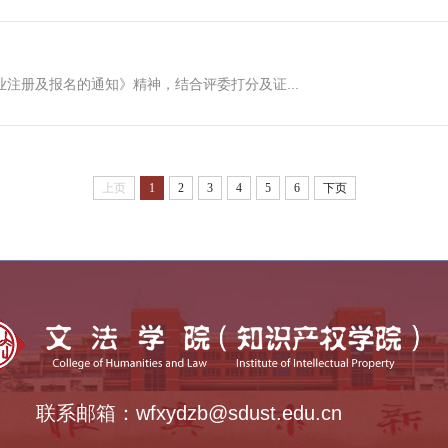
业注册及报名的通知》精神，结合评委打分及证...
上页
1
2
3
4
5
6
下页
联系邮箱：wfxydzb@sdust.edu.cn