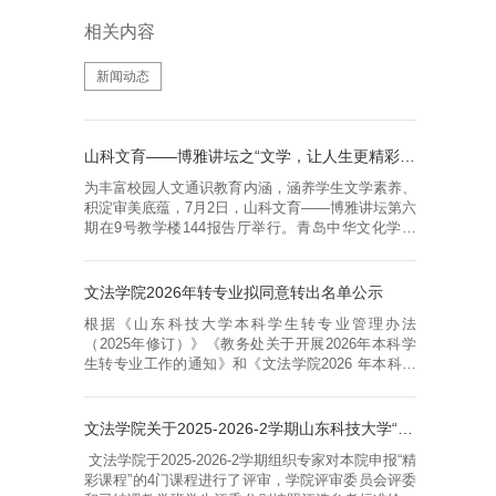
相关内容
新闻动态
山科文育——博雅讲坛之“文学，让人生更精彩更优雅”报告举办
为丰富校园人文通识教育内涵，涵养学生文学素养、
积淀审美底蕴，7月2日，山科文育——博雅讲坛第六
期在9号教学楼144报告厅举行。青岛中华文化学院
讲师团成员、青岛农业大学人文学院副院长、文学博
士蔡连卫副教授做了题为“文学，让人生更精彩更优
雅”的讲座，本次讲坛由文法学院副院长刘振山教授
文法学院2026年转专业拟同意转出名单公示
主持。讲座伊始，蔡连卫以影视作品《甄嬛传》中甄
根据《山东科技大学本科学生转专业管理办法
嬛与诸多角色的形象对比为切入口，凭借扎实的学术
（2025年修订）》《教务处关于开展2026年本科学
积淀与丰富的教学经验，深入剖析...
生转专业工作的通知》和《文法学院2026 年本科专
业转入工作方案》要求，现将拟同意转出的学生名单
予以公示。如有异议，请于2026年7月6日下午14:30
前反映。接待来访地点：图书馆13层1322办公室联
文法学院关于2025-2026-2学期山东科技大学“精彩课程”评选初选结果的公示
系方式：0532-86057613序号学号姓名拟转出专业拟
文法学院于2025-2026-2学期组织专家对本院申报“精
转入专业1202511150121邵明惠汉语言文学法学
彩课程”的4门课程进行了评审，学院评审委员会评委