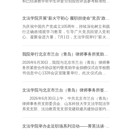
和已结课教学班学生评委分别按照评选参考标准给出
评价成绩。评审总成绩＝评审委员会评委评价平均成
绩*80%+已结课教学班学生评委评价平均成绩
*20%。学校要求学院限推2项，按照总成绩由高到低
文法学院开展“薪火守初心 履职担使命”党员“政治生日”活动
排序，确定学院推荐名单。现将具体情况予以公示。
为庆祝中国共产党成立105周年，持续深化树立和践
序号系部姓名申报课程最终得分是否推荐1中文系吴
行正确政绩观学习教育，引导广大党员回望入党初
鹏现代汉语（下）95.98186667是2法学...
心、凝聚奋进力量，7月1日，文法学院举行“薪火守
初心 履职担使命”党员“政治生日”活动。学院党委班
子成员、各党支部书记、不同党龄阶段的党员代表及
全体新发展党员参加活动。会上，学院党委书记张明
我院举行北京市兰台（青岛）律师事务所奖助学金捐赠仪式
光带领全体党员集体学习了习近平总书记在庆祝中国
2026年6月30日，我院与北京市兰台（青岛）律师事
共产党成立105周年大会上的重要讲话精神。他指
务所紧密合作协议签约暨奖助学金捐赠仪式在学校图
出，“七一勋章”获得者们扎根平凡...
书信息中心1328会议室隆重举行。此次仪式由文法
学院副院长秘明杰主持，北京市兰台（青岛）律师事
务所主任杜春华携管委会成员、高级顾问及部分合伙
人、校合作发展处副处长孙开师、文法学院院长高
文法学院与北京市兰台（青岛）律师事务所签署党建联建协议
升、书记张明光及师生代表到场参加活动。张明光对
2026年6月30日上午，中共北京市兰台（青岛）
杜春华主任一行的到来表示热烈欢迎，感谢律所对学
律师事务所支部委员会、山东科技大学文法学院法学
院的大力支持与帮助，期待未来双方在...
系党支部、法治教育党支部党建联建共建协议签约仪
式在图书信息中心1328会议室举行，仪式由学院党
委委员秘明杰主持。北京市兰台（青岛）律师事务所
党支部副书记庞旭，文法学院党委书记张明光、院长
文法学院举办走近职场系列活动——菁英法谈·学子沙龙第十期
高升、法学系党支部书记刘兵、法学系主任吴立志，