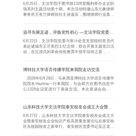
6月25日，文法学院于图书馆1328室顺利举办走近职
法治教育党支部书记李达出席仪式，律所合伙人和学
场系列主题活动第十期。本次活动特邀山东元象律师
院师生党员代表参加签约仪式。 ...
事务所王有兰律师担任主讲嘉宾，围绕律师行业真实
生态与职业选择主题，为法学专业在校生带来了一场
深入浅出的行业分享。分享环节，王有兰律师结合自
身从业九年的丰富经历，系统梳理了律师职业的优势
追寻先驱足迹，淬炼党性初心 —文法学院党委与审计处党支部联合开展主题党日活动
与弊端。她指出，律师具备终身学习、思维重塑、职
6月22日，文法学院党委与审计处党支部组织党员代
业自由度高等核心优势，从业经验直接决定专业能
表赴诸城市王尽美烈士纪念馆，联合开展主题党日活
力，收入随执业年限稳步上涨；但青...
动，在沉浸式的革命传统教育中筑牢信仰之基，以跨
部门联学共建，凝聚奋进合力。活动现场，在讲解员
的引导下，全体党员依次参观了基本陈列室、辅助陈
列室等展区，通过珍贵文物、影像资料和复原场景，
博特拉大学语言传播学院来我院走访交流
深度追溯革命先辈的奋斗征程。大家深刻体悟到王尽
2026年6月29日，马来西亚博特拉大学语言传播学
美同志坚守信仰、矢志不渝的革命气节，“尽善尽美
院院长Hazlina一行来我院，与会双方在图书信息中
唯解放”的崇高理想，以及心系群...
心1328会议室进行了座谈交流。本次座谈会由文法
学院副院长秘明杰主持，博特拉大学语言传播学院院
长Hazlina、注册处助理主管Amir应邀参会，一带一
路国际教育交流协会执行会长LAI HUIHUANG、副秘
山东科技大学文法学院泰安校友会成立大会暨泰安校友企业知识产权高质量发展论坛成功举办
书长YANG YIXIN、三人行留学总经理王晓晓等相关
6月27日，山东科技大学文法学院泰安校友会成立大
代表陪同到访，国际交流学院院长范志坚，文法学院
会暨泰安校友企业知识产权高质量发展论坛在泰安校
院长高升、法学系主任吴立志、中文系主...
区东校园校友之家举行。泰安校区党委书记吴正龙出
席活动，文法学院班子成员、离退休老教授代表、学